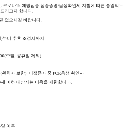
일
,
코로나
19
예방접종 접종증명/
음성확인제 지침에 따른 송암박두
 드리고자 합니다
.
편 없으시길 바랍니다
.
월
)
부터 추후 조정시까지
:00(
주말
,
공휴일 제외
)
자
(
완치자 보함
),
미접종자 중
PCR
음성 확인자
8
세 이하 대상자는 이용을 제한합니다
.
4
일 이후