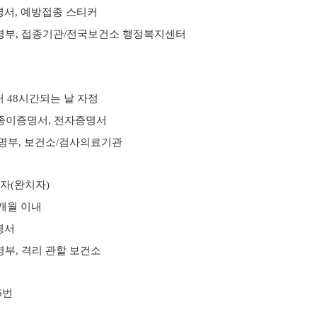
명서
,
예방접종 스티커
명부
,
접종기관
/
전국보건소 행정복지센터
터
48
시간되는 날 자정
종이증명서
,
전자증명서
명부
,
보건소
/
검사의료기관
제자
(
완치자
)
개월 이내
명서
명부
,
격리 관할 보건소
 6번