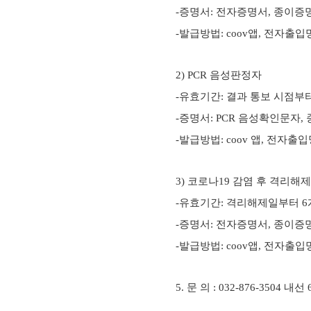
-
증명서
:
전자증명서
,
종이증
-
발급방법
: coov
앱
,
전자출입
2) PCR
음성판정자
-
유효기간
:
결과 통보 시점부
-
증명서
: PCR
음성확인문자
,
-
발급방법
: coov
앱
,
전자출입
3)
코로나
19
감염 후 격리해
-
유효기간
:
격리해제일부터
6
-
증명서
:
전자증명서
,
종이증
-
발급방법
: coov
앱
,
전자출입
5.
문 의
: 032-876-3504 내선