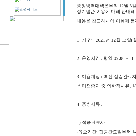
중앙방역대책본부의
12
월
3
성기념관 이용에 대해 안내해
내용을 참고하시어 이용에 불
1.
기 간
: 2021
년
12
월
13
일
(
2.
운영시간
:
평일
09:00 ~ 18
3.
이용대상
:
백신 접종완료
*
미접종자 중 의학적사유
, 1
4.
증빙서류
:
1)
접종완료자
-
유효기간
:
접종완료일부터
1