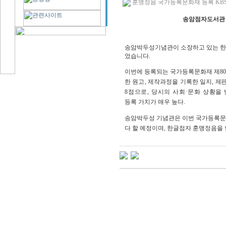
훈맹정음 국가등록문화재 등록 KBS뉴스
송암점자도서관 
송암박두성기념관이 소장하고 있는 한
었습니다
.
이번에 등록되는 국가등록문화재 제
80
한 원고
,
제작과정을 기록한 일지
,
제
8
점으로
,
당시의 사회
·
문화 상황을 
등록 가치가 매우 높다
.
송암박두성 기념관은 이번 국가등록문화
다 할 예정이며
,
한글점자 훈맹정음을 