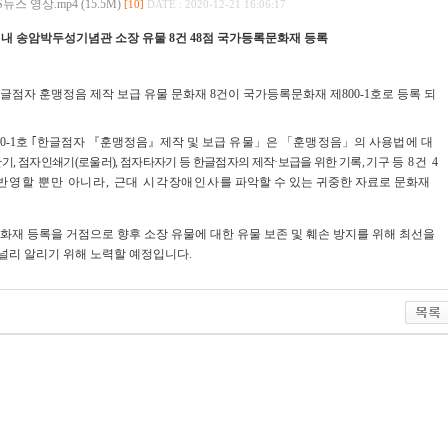
 영상.mp4 (15.5M)
[10]
DATE : 2020-12-21 16:06:17
내 송암박두성기념관 소장 유물
8
건
48
점 국가등록문화재 등록
글점자 훈맹정음 제작 보급 유물 문화재
8
건이 국가등록문화재 제
800-1
호로 등록 되
0-1
호
｢
한글점자
『
훈맹정음
』
제작 및
보급 유물
」
은
「
훈맹정음
」
의 사용법에 대
판기
,
점자인쇄기
(
로울러
),
점자타자기 등 한글점자의 제작
·
보급을 위한 기록
,
기구
등
8
건
4
반영할 뿐만 아니라
,
근대 시각장애인사
를 파악할 수 있는 귀중한 자료로 문화재
재 등록을 거점으로 향후 소장 유물에 대한 유물 보존 및 훼손 방지를 위해 최선을
널리 알리기 위해 노력할 예정입니다
.