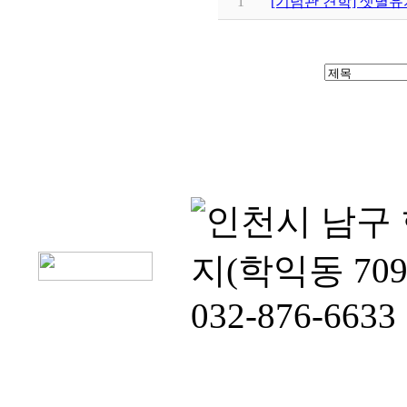
1
[기념관 견학] 샛별