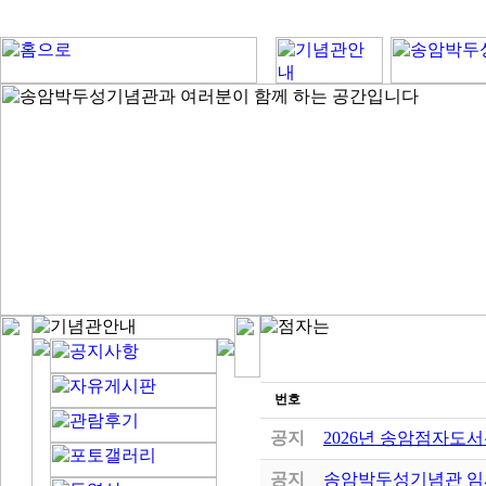
번호
공지
2026년 송암점자도서
공지
송암박두성기념관 임