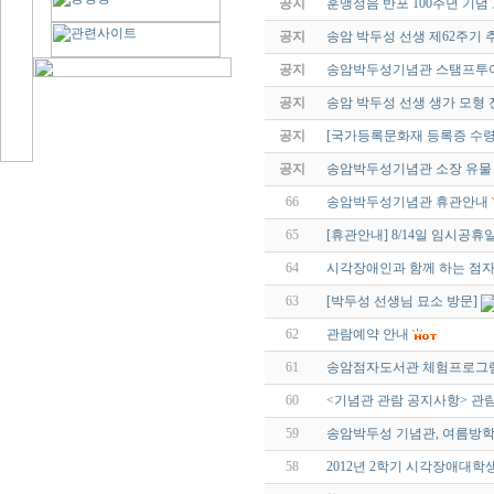
공지
훈맹정음 반포 100주년 기념
공지
송암 박두성 선생 제62주기
공지
송암박두성기념관 스탬프투어
공지
송암 박두성 선생 생가 모형 
공지
[국가등록문화재 등록증 수령
공지
송암박두성기념관 소장 유물
66
송암박두성기념관 휴관안내
65
[휴관안내] 8/14일 임시공휴
64
시각장애인과 함께 하는 점자
63
[박두성 선생님 묘소 방문]
62
관람예약 안내
61
송암점자도서관 체험프로그램
60
<기념관 관람 공지사항> 관
59
송암박두성 기념관, 여름방학
58
2012년 2학기 시각장애대