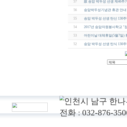
57
故 송암 박두성 선생 제46주
56
송암박두성기념관 휴관 안내
55
송암 박두성 선생 탄신 130
54
2017년 송암자원봉사학교 "
53
어린이날 대체휴일(5월7일)
52
송암 박두성 선생 탄식 130