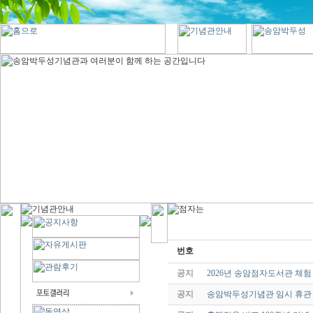
번호
공지
2026년 송암점자도서관 체험
공지
송암박두성기념관 임시 휴관